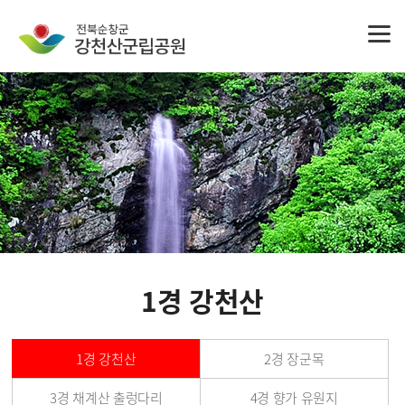
1경 강천산
1경 강천산
2경 장군목
3경 채계산 출렁다리
4경 향가 유원지