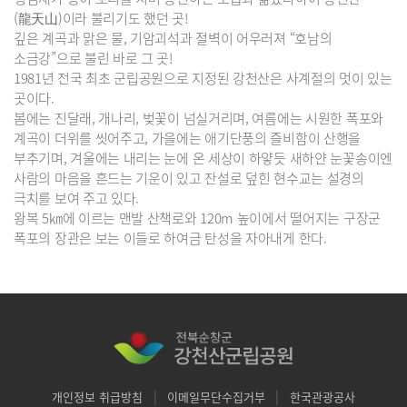
(龍天山)이라 불리기도 했던 곳!
깊은 계곡과 맑은 물, 기암괴석과 절벽이 어우러져 “호남의
소금강”으로 불린 바로 그 곳!
1981년 전국 최초 군립공원으로 지정된 강천산은 사계절의 멋이 있는
곳이다.
봄에는 진달래, 개나리, 벚꽃이 넘실거리며, 여름에는 시원한 폭포와
계곡이 더위를 씻어주고, 가을에는 애기단풍의 즐비함이 산행을
부추기며, 겨울에는 내리는 눈에 온 세상이 하얗듯 새하얀 눈꽃송이엔
사람의 마음을 흔드는 기운이 있고 잔설로 덮힌 현수교는 설경의
극치를 보여 주고 있다.
왕복 5㎞에 이르는 맨발 산책로와 120m 높이에서 떨어지는 구장군
폭포의 장관은 보는 이들로 하여금 탄성을 자아내게 한다.
|
|
개인정보 취급방침
이메일무단수집거부
한국관광공사