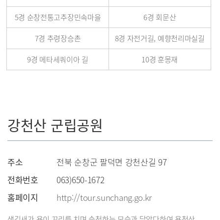
5경 순창전통고추장민속마을
6경 회문산
7경 추령장승촌
8경 자전거길, 예향천리마실길
9경 메타세쿼이아 길
10경 훈몽재
강천산 군립공원
주소
전북 순창군 팔덕면 강천산길 97
전화번호
063)650-1672
홈페이지
http://tour.sunchang.go.kr
생김새가 용이 꼬리를 치며 승천하는 모습과 닮았다하여 용천산