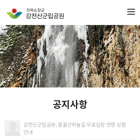
공지사항
강천산군립공원, 용궐산하늘길 무료입장 연령 상향
안내