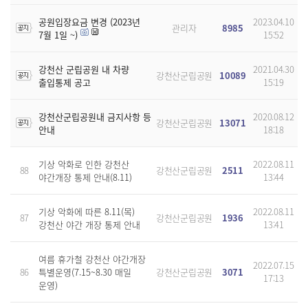
공원입장요금 변경 (2023년
2023.04.10
관리자
8985
7월 1일 ~)
15:52
강천산 군립공원 내 차량
2021.04.30
강천산군립공원
10089
출입통제 공고
15:19
강천산군립공원내 금지사항 등
2020.08.12
강천산군립공원
13071
안내
18:18
기상 악화로 인한 강천산
2022.08.11
88
강천산군립공원
2511
야간개장 통제 안내(8.11)
13:44
기상 악화에 따른 8.11(목)
2022.08.11
87
강천산군립공원
1936
강천산 야간 개장 통제 안내
13:41
여름 휴가철 강천산 야간개장
2022.07.15
86
특별운영(7.15~8.30 매일
강천산군립공원
3071
17:13
운영)