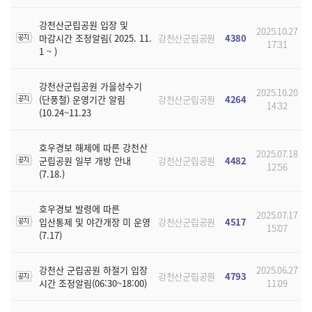
강천산군립공원 입장 및
2025.10.27
마감시간 조정알림( 2025. 11.
강천산군립공원
4380
17:31
1 ~ )
강천산군립공원 가을성수기
2025.10.20
(단풍철) 운영기간 알림
강천산군립공원
4264
14:32
(10.24~11.23
호우경보 해제에 따른 강천산
2025.07.18
군립공원 일부 개방 안내
강천산군립공원
4482
12:56
(7.18.)
호우경보 발령에 따른
2025.07.17
입산통제 및 야간개장 미 운영
강천산군립공원
4517
15:07
(7.17)
강천산 군립공원 하절기 입장
2025.06.27
강천산군립공원
4793
시간 조정알림(06:30~18:00)
11:09