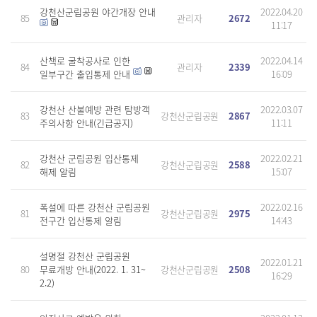
강천산군립공원 야간개장 안내
2022.04.20
85
관리자
2672
11:17
산책로 굴착공사로 인한
2022.04.14
84
관리자
2339
일부구간 출입통제 안내
16:09
강천산 산불예방 관련 탐방객
2022.03.07
83
강천산군립공원
2867
주의사항 안내(긴급공지)
11:11
강천산 군립공원 입산통제
2022.02.21
82
강천산군립공원
2588
해제 알림
15:07
폭설에 따른 강천산 군립공원
2022.02.16
81
강천산군립공원
2975
전구간 입산통제 알림
14:43
설명절 강천산 군립공원
2022.01.21
80
무료개방 안내(2022. 1. 31~
강천산군립공원
2508
16:29
2.2)