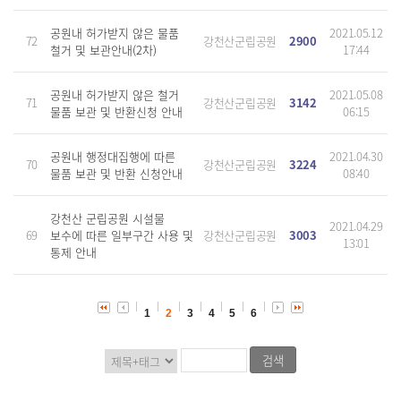
공원내 허가받지 않은 물품
2021.05.12
72
강천산군립공원
2900
철거 및 보관안내(2차)
17:44
공원내 허가받지 않은 철거
2021.05.08
71
강천산군립공원
3142
물품 보관 및 반환신청 안내
06:15
공원내 행정대집행에 따른
2021.04.30
70
강천산군립공원
3224
물품 보관 및 반환 신청안내
08:40
강천산 군립공원 시설물
2021.04.29
69
보수에 따른 일부구간 사용 및
강천산군립공원
3003
13:01
통제 안내
1
2
3
4
5
6