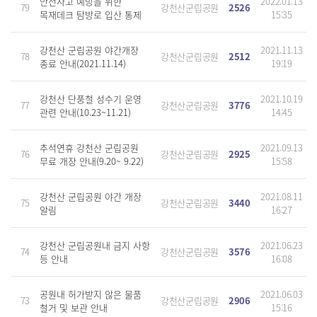
안전사고 예방을 위한
2022.01.13
79
강천산군립공원
2526
목재데크 탐방로 입산 통제
15:35
강천산 군립공원 야간개장
2021.11.13
78
강천산군립공원
2512
종료 안내(2021.11.14)
19:19
강천산 단풍철 성수기 운영
2021.10.19
77
강천산군립공원
3776
관련 안내(10.23~11.21)
14:45
추석연휴 강천산 군립공원
2021.09.13
76
강천산군립공원
2925
무료 개장 안내(9.20~ 9.22)
15:58
강천산 군립공원 야간 개장
2021.08.11
75
강천산군립공원
3440
알림
16:27
강천산 군립공원내 금지 사항
2021.06.23
74
강천산군립공원
3576
등 안내
16:08
공원내 허가받지 않은 물품
2021.06.03
73
강천산군립공원
2906
철거 및 보관 안내
15:16