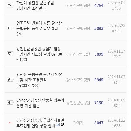
하절기 강천산 군립공원
2025.06.01
강천산군립공원
4764
입장시간 조정알림
17:06
건조특보 발효에 따른 강천산
2025.03.23
군립공원 등산로 일부 통제
강천산군립공원
5093
07:21
안내
강천산군립공원 동절기 입장
2024.11.17
마감시간 재조정 알림(07::00
강천산군립공원
5899
17:47
~ 17:0
강천산 군립공원 동절기 입장
2024.11.03
마감 시간 조정알림
강천산군립공원
5945
16:51
(07:00~17:00)
강천산군립공원 단풍철 성수기
2024.10.09
강천산군립공원
7130
운영 기간 알림
19:11
강천산군립공원, 용궐산하늘길
2024.01.22
관리자
8047
>>
무료입장 연령 상향 안내
16:38