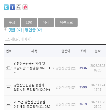
수정
답변
삭제
목록으로
댓글
0
개
|
엮인글
0
개
125개(2/6페이지)
번호
제목
글쓴이
조회
날짜
강천산군립공원 입장 및
2026.03.03
마감시간 조정알림(2026. 3. 3
강천산군립공원
3936
09:20
~
강천산군립공원 동절기
2025.11.24
강천산군립공원
3599
입장시간 조정알림(12.01~)
17:17
2025년 강천산군립공원
2025.11.08
강천산군립공원
3619
야간개장 종료알림(11. 08.)
21:12