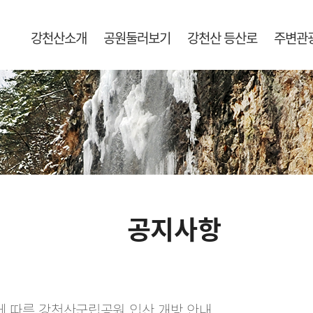
강천산소개
공원둘러보기
강천산 등산로
주변관
공지사항
)에 따른 강천산군립공원 입산 개방 안내