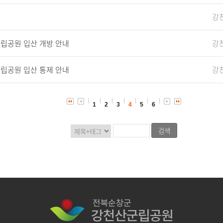
강
립공원 입산 개방 안내
강
립공원 입산 통제 안내
강
1
2
3
4
5
6