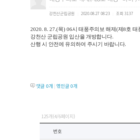
강천산군립공원
2020.08.27 08:23
조회
3137
|
|
2020. 8. 27.(
목
) 06
시 태풍주의보 해제
(
제
8
호 태
강천산 군립공원 입산을 개방합니다
.
산행 시 안전에 유의하여 주시기 바랍니다
.
댓글
0
개
|
엮인글
0
개
125개(4/6페이지)
번호