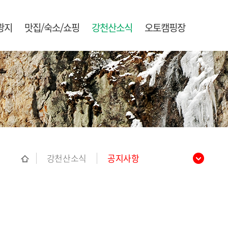
광지
맛집/숙소/쇼핑
강천산소식
오토캠핑장
강천산소식
공지사항