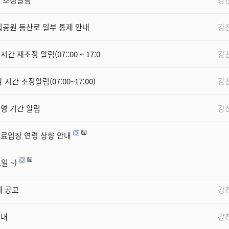
간 조정알림
강
립공원 등산로 일부 통제 안내
강
재조정 알림(07::00 ~ 17:0
강
간 조정알림(07:00~17:00)
강
영 기간 알림
강
료입장 연령 상향 안내
일 ~)
제 공고
강
안내
강