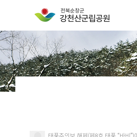
태풍주의보 해제(제8호 태풍 “바비”