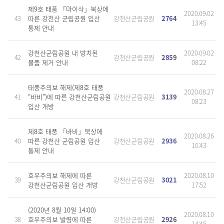
제9호 태풍 「마이삭」북상에
2020.09.02
43
따른 강천산 군립공원 입산
강천산군립공원
2764
13:45
통제 안내
강천산군립공원 내 방치된
2020.09.02
42
강천산군립공원
2859
물품 제거 안내
08:22
태풍주의보 해제(제8호 태풍
2020.08.27
41
“바비”)에 따른 강천산군립공원
강천산군립공원
3139
08:23
입산 개방
제8호 태풍 「바비」북상에
2020.08.26
40
따른 강천산 군립공원 입산
강천산군립공원
2936
10:43
통제 안내
호우주의보 해제에 따른
2020.08.10
39
강천산군립공원
3021
강천산군립공원 입산 개방
17:52
(2020년 8월 10일 14:00)
2020.08.10
38
호우주의보 발령에 따른
강천산군립공원
2926
14:45