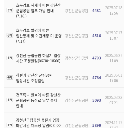
호우경보 해제에 따른 강천산
2025.07.18
군립공원 일부 개방 안내
강천산군립공원
4481
12:56
(7.18.)
호우경보 발령에 따른
2025.07.17
입산통제 및 야간개장 미 운영
강천산군립공원
4516
15:07
(7.17)
강천산 군립공원 하절기 입장
2025.06.27
강천산군립공원
4793
시간 조정알림(06:30~18:00)
11:09
하절기 강천산 군립공원
2025.06.01
강천산군립공원
4764
입장시간 조정알림
17:06
건조특보 발효에 따른 강천산
2025.03.23
군립공원 등산로 일부 통제
강천산군립공원
5093
07:21
안내
강천산군립공원 동절기 입장
2024.11.17
마감시간 재조정 알림(07::00
강천산군립공원
5899
17:47