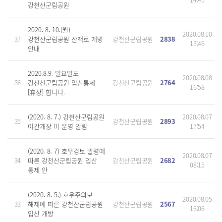
강천산군립공원
2020. 8. 10.(월)
2020.08.10
37
강천산군립공원 산책로 개방
강천산군립공원
2838
13:46
안내
2020.8.9. 일요일도
2020.08.08
36
강천산군립공원 입산통제
강천산군립공원
2764
16:58
[휴장] 합니다.
(2020. 8. 7.) 강천산군립공원
2020.08.07
35
강천산군립공원
2893
야간개장 미 운영 알림
17:54
(2020. 8. 7) 호우경보 발령에
2020.08.07
34
따른 강천산군립공원 입산
강천산군립공원
2682
08:15
통제 안
(2020. 8. 5.) 호우주의보
2020.08.05
33
해제에 따른 강천산군립공원
강천산군립공원
2567
16:06
입산 개방