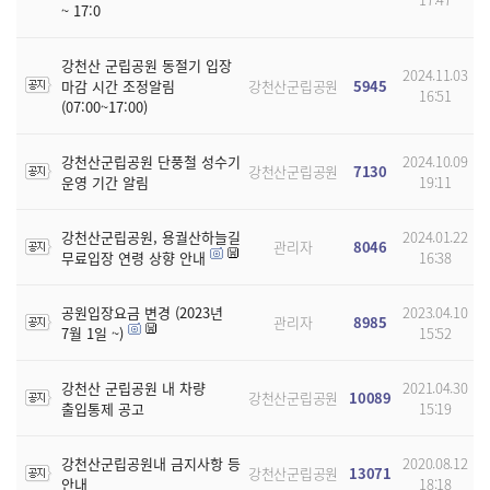
~ 17:0
강천산 군립공원 동절기 입장
2024.11.03
마감 시간 조정알림
강천산군립공원
5945
16:51
(07:00~17:00)
강천산군립공원 단풍철 성수기
2024.10.09
강천산군립공원
7130
운영 기간 알림
19:11
강천산군립공원, 용궐산하늘길
2024.01.22
관리자
8046
무료입장 연령 상향 안내
16:38
공원입장요금 변경 (2023년
2023.04.10
관리자
8985
7월 1일 ~)
15:52
강천산 군립공원 내 차량
2021.04.30
강천산군립공원
10089
출입통제 공고
15:19
강천산군립공원내 금지사항 등
2020.08.12
강천산군립공원
13071
안내
18:18