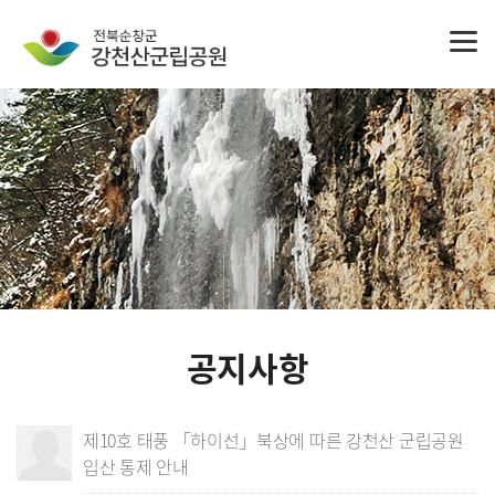
공지사항
제10호 태풍 「하이선」북상에 따른 강천산 군립공원
입산 통제 안내