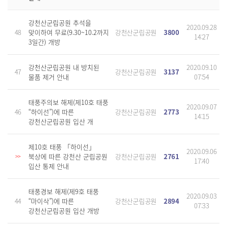
강천산군립공원 추석을
2020.09.28
48
맞이하여 무료(9.30~10.2까지
강천산군립공원
3800
14:27
3일간) 개방
강천산군립공원 내 방치된
2020.09.10
47
강천산군립공원
3137
물품 제거 안내
07:54
태풍주의보 해제(제10호 태풍
2020.09.07
46
“하이선”)에 따른
강천산군립공원
2773
14:15
강천산군립공원 입산 개
제10호 태풍 「하이선」
2020.09.06
북상에 따른 강천산 군립공원
강천산군립공원
2761
>>
17:40
입산 통제 안내
태풍경보 해제(제9호 태풍
2020.09.03
44
“마이삭”)에 따른
강천산군립공원
2894
07:33
강천산군립공원 입산 개방