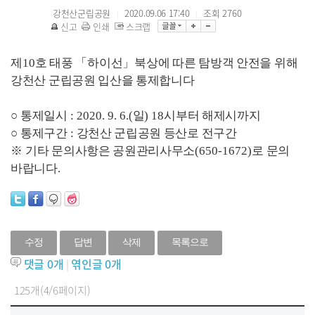
강천산군립공원
2020.09.06 17:40
조회
2760
|
|
신고
인쇄
스크랩
제
10
호 태풍
「
하이선
」
북상에 따른 탐방객 안전을 위해
강천산 군립공원 입산을 통제합니다
○
통제일시
: 2020. 9. 6.(
일
) 18
시부터 해제시까지
○
통제구간
:
강천산 군립공원 등산로 전구간
※
기타 문의사항은 공원관리사무소
(650-1672)
로 문의
바랍니다
.
수정
답변
삭제
목록으로
댓글
0
개
|
엮인글
0
개
125개(4/6페이지)