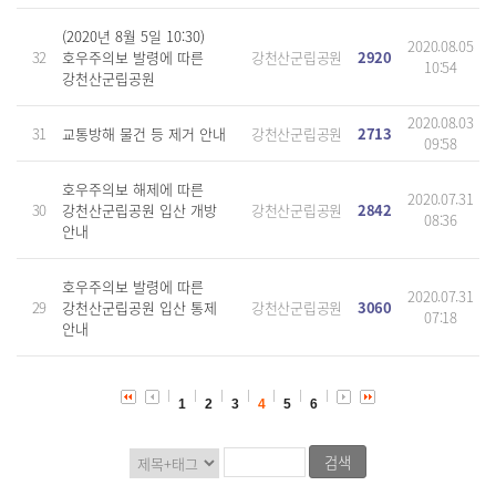
(2020년 8월 5일 10:30)
2020.08.05
32
호우주의보 발령에 따른
강천산군립공원
2920
10:54
강천산군립공원
2020.08.03
31
교통방해 물건 등 제거 안내
강천산군립공원
2713
09:58
호우주의보 해제에 따른
2020.07.31
30
강천산군립공원 입산 개방
강천산군립공원
2842
08:36
안내
호우주의보 발령에 따른
2020.07.31
29
강천산군립공원 입산 통제
강천산군립공원
3060
07:18
안내
1
2
3
4
5
6