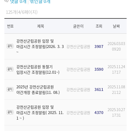
댓글
0
개
|
엮인글
0
개
125개(4/6페이지)
번호
제목
글쓴이
조회
날짜
강천산군립공원 입장 및
2026.03.03
마감시간 조정알림(2026. 3. 3
강천산군립공원
3907
09:20
~
강천산군립공원 동절기
2025.11.24
강천산군립공원
3590
입장시간 조정알림(12.01~)
17:17
2025년 강천산군립공원
2025.11.08
강천산군립공원
3611
야간개장 종료알림(11. 08.)
21:12
강천산군립공원 입장 및
2025.10.27
마감시간 조정알림( 2025. 11.
강천산군립공원
4370
17:31
1 ~ )