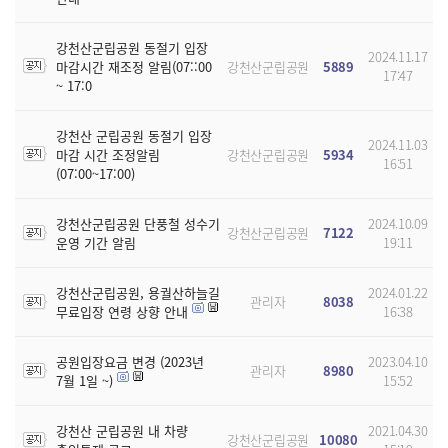
강천산군립공원 동절기 입장
2024.11.17
마감시간 재조정 알림(07::00
강천산군립공원
5889
17:47
~ 17:0
강천산 군립공원 동절기 입장
2024.11.03
마감 시간 조정알림
강천산군립공원
5934
16:51
(07:00~17:00)
강천산군립공원 단풍철 성수기
2024.10.09
강천산군립공원
7122
운영 기간 알림
19:11
강천산군립공원, 용궐산하늘길
2024.01.22
관리자
8038
무료입장 연령 상향 안내
16:38
공원입장요금 변경 (2023년
2023.04.10
관리자
8980
7월 1일 ~)
15:52
강천산 군립공원 내 차량
2021.04.30
강천산군립공원
10080