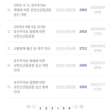
(2020. 8. 5.) 호우주의보
2020.08.05
33
해제에 따른 강천산군립공원
강천산군립공원
2565
16:06
입산 개방
(2020년 8월 5일 10:30)
2020.08.05
32
호우주의보 발령에 따른
강천산군립공원
2918
10:54
강천산군립공원
2020.08.03
31
교통방해 물건 등 제거 안내
강천산군립공원
2712
09:58
호우주의보 해제에 따른
2020.07.31
30
강천산군립공원 입산 개방
강천산군립공원
2840
08:36
안내
호우주의보 발령에 따른
2020.07.31
29
강천산군립공원 입산 통제
강천산군립공원
3058
07:18
안내
1
2
3
4
5
6