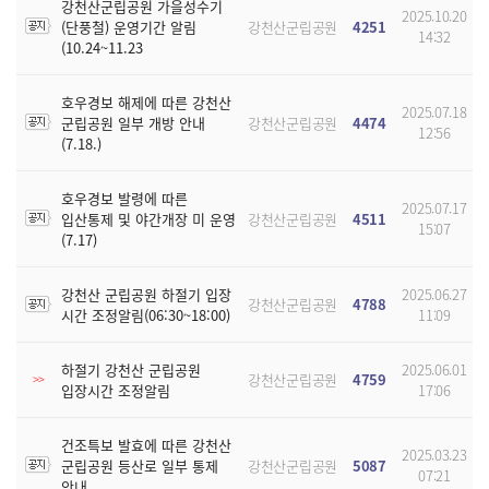
강천산군립공원 가을성수기
2025.10.20
(단풍철) 운영기간 알림
강천산군립공원
4251
14:32
(10.24~11.23
호우경보 해제에 따른 강천산
2025.07.18
군립공원 일부 개방 안내
강천산군립공원
4474
12:56
(7.18.)
호우경보 발령에 따른
2025.07.17
입산통제 및 야간개장 미 운영
강천산군립공원
4511
15:07
(7.17)
강천산 군립공원 하절기 입장
2025.06.27
강천산군립공원
4788
시간 조정알림(06:30~18:00)
11:09
하절기 강천산 군립공원
2025.06.01
강천산군립공원
4759
>>
입장시간 조정알림
17:06
건조특보 발효에 따른 강천산
2025.03.23
군립공원 등산로 일부 통제
강천산군립공원
5087
07:21
안내