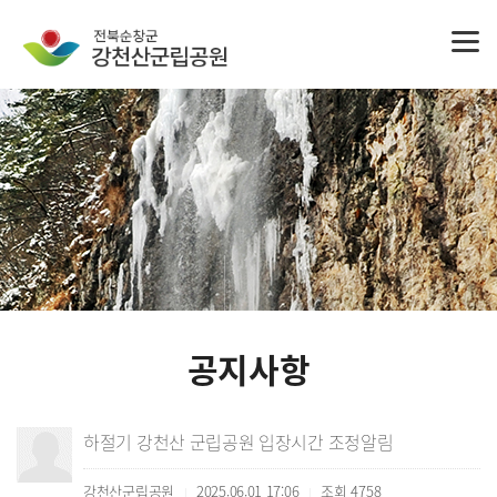
공지사항
하절기 강천산 군립공원 입장시간 조정알림
강천산군립공원
2025.06.01 17:06
조회
4758
|
|