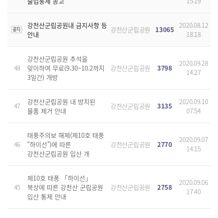
출입통제 공고
15:19
강천산군립공원내 금지사항 등
2020.08.12
강천산군립공원
13065
안내
18:18
강천산군립공원 추석을
2020.09.28
48
맞이하여 무료(9.30~10.2까지
강천산군립공원
3798
14:27
3일간) 개방
강천산군립공원 내 방치된
2020.09.10
47
강천산군립공원
3135
물품 제거 안내
07:54
태풍주의보 해제(제10호 태풍
2020.09.07
46
“하이선”)에 따른
강천산군립공원
2770
14:15
강천산군립공원 입산 개
제10호 태풍 「하이선」
2020.09.06
45
북상에 따른 강천산 군립공원
강천산군립공원
2758
17:40
입산 통제 안내