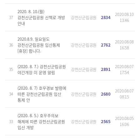
2020. 8. 10.(월)
2020.08.10
37
강천산군립공원 산책로 개방
강천산군립공원
2834
13:46
안내
2020.8.9. 일요일도
2020.08.08
36
강천산군립공원 입산통제
강천산군립공원
2762
16:58
[휴장] 합니다.
(2020. 8. 7.) 강천산군립공원
2020.08.07
35
강천산군립공원
2891
야간개장 미 운영 알림
17:54
(2020. 8. 7) 호우경보 발령에
2020.08.07
34
따른 강천산군립공원 입산
강천산군립공원
2680
08:15
통제 안
(2020. 8. 5.) 호우주의보
2020.08.05
33
해제에 따른 강천산군립공원
강천산군립공원
2565
16:06
입산 개방