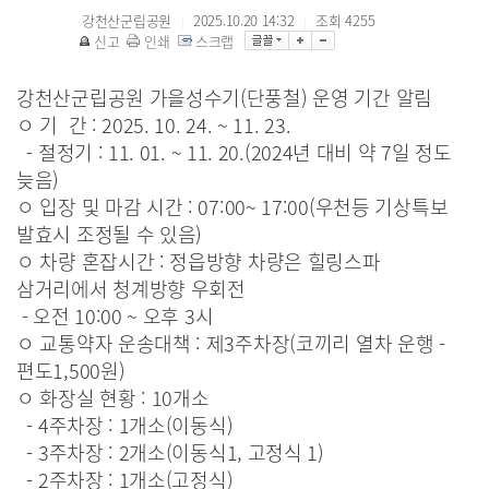
강천산군립공원
2025.10.20 14:32
조회
4255
|
|
신고
인쇄
스크랩
강천산군립공원 가을성수기(단풍철) 운영 기간 알림
ㅇ 기 간 : 2025. 10. 24. ~ 11. 23.
- 절정기 : 11. 01. ~ 11. 20.(2024년 대비 약 7일 정도
늦음)
ㅇ 입장 및 마감 시간 : 07:00~ 17:00(
우천등 기상특보
발효시 조정될 수 있음)
ㅇ 차량 혼잡시간 : 정읍방향 차량은 힐링스파
삼거리에서 청계방향 우회전
- 오전 10:00 ~ 오후 3시
ㅇ 교통약자 운송대책 : 제3주차장(코끼리 열차 운행 -
편도1,500원)
ㅇ 화장실 현황 : 10개소
- 4주차장 : 1개소(이동식)
- 3주차장 : 2개소(이동식1, 고정식 1)
- 2주차장 : 1개소(고정식)