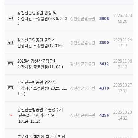
강천산군립공원 입장 및
2026.03.03
마감시간 조정알림(2026. 3. 3
강천산군립공원
3908
09:20
~
강천산군립공원 동절기
2025.11.24
강천산군립공원
3590
입장시간 조정알림(12.01~)
17:17
2025년 강천산군립공원
2025.11.08
강천산군립공원
3612
야간개장 종료알림(11. 08.)
21:12
강천산군립공원 입장 및
2025.10.27
마감시간 조정알림( 2025. 11.
강천산군립공원
4370
17:31
1 ~ )
강천산군립공원 가을성수기
2025.10.20
(단풍철) 운영기간 알림
강천산군립공원
4256
>>
14:32
(10.24~11.23
호우경보 해제에 따른 강천산