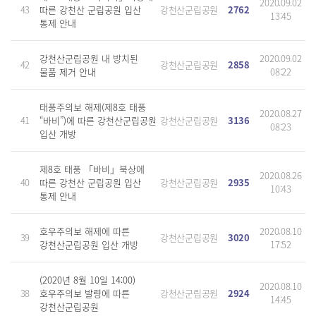
2020.09.02
43
따른 강천산 군립공원 입산
강천산군립공원
2762
13:45
통제 안내
강천산군립공원 내 방치된
2020.09.02
42
강천산군립공원
2858
물품 제거 안내
08:22
태풍주의보 해제(제8호 태풍
2020.08.27
41
“바비”)에 따른 강천산군립공원
강천산군립공원
3136
08:23
입산 개방
제8호 태풍 「바비」북상에
2020.08.26
40
따른 강천산 군립공원 입산
강천산군립공원
2935
10:43
통제 안내
호우주의보 해제에 따른
2020.08.10
39
강천산군립공원
3020
강천산군립공원 입산 개방
17:52
(2020년 8월 10일 14:00)
2020.08.10
38
호우주의보 발령에 따른
강천산군립공원
2924
14:45
강천산군립공원