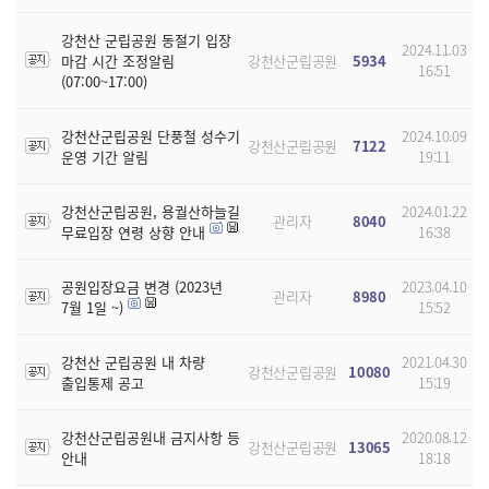
강천산 군립공원 동절기 입장
2024.11.03
마감 시간 조정알림
강천산군립공원
5934
16:51
(07:00~17:00)
강천산군립공원 단풍철 성수기
2024.10.09
강천산군립공원
7122
운영 기간 알림
19:11
강천산군립공원, 용궐산하늘길
2024.01.22
관리자
8040
무료입장 연령 상향 안내
16:38
공원입장요금 변경 (2023년
2023.04.10
관리자
8980
7월 1일 ~)
15:52
강천산 군립공원 내 차량
2021.04.30
강천산군립공원
10080
출입통제 공고
15:19
강천산군립공원내 금지사항 등
2020.08.12
강천산군립공원
13065
안내
18:18