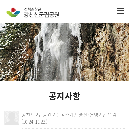
공지사항
강천산군립공원 가을성수기(단풍철) 운영기간 알림
(10.24~11.23.)