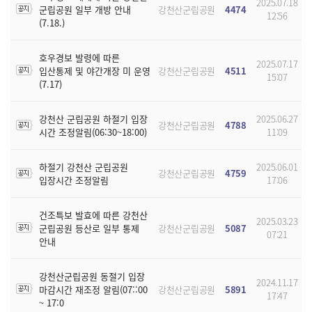
2025.07.18
군립공원 일부 개방 안내
강천산군립공원
4474
12:56
(7.18.)
호우경보 발령에 따른
2025.07.17
입산통제 및 야간개장 미 운영
강천산군립공원
4511
15:07
(7.17)
강천산 군립공원 하절기 입장
2025.06.27
강천산군립공원
4788
시간 조정알림(06:30~18:00)
11:09
하절기 강천산 군립공원
2025.06.01
강천산군립공원
4759
입장시간 조정알림
17:06
건조특보 발효에 따른 강천산
2025.03.23
군립공원 등산로 일부 통제
강천산군립공원
5087
07:21
안내
강천산군립공원 동절기 입장
2024.11.17
마감시간 재조정 알림(07::00
강천산군립공원
5891
17:47
~ 17:0