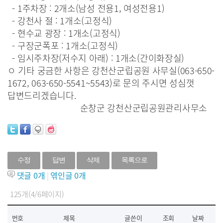
- 1주차장 : 2개소(남성 전용1, 여성전용1)
- 강천사 절 : 1개소(고정식)
- 현수교 광장 : 1개소(고정식)
- 구장군폭포 : 1개소(고정식)
- 임시주차장(저수지 아래) : 1개소(간이화장실)
ㅇ 기타 궁금한 사항은 강천산군립공원 사무실(063-650-
1672, 063-650-5541~5543)로 문의 주시면 성심껏
답변드리겠습니다.
순창군 강천산군립공원관리사무소
수정
답변
삭제
목록으로
댓글
0
개
|
엮인글
0
개
125개(4/6페이지)
번호
제목
글쓴이
조회
날짜