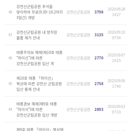
강천산군립공원 추석을
2020.09.28
48
맞이하여 무료(9.30~10.2까지
강천산군립공원
3798
14:27
3일간) 개방
강천산군립공원 내 방치된
2020.09.10
47
강천산군립공원
3135
물품 제거 안내
07:54
태풍주의보 해제(제10호 태풍
2020.09.07
46
“하이선”)에 따른
강천산군립공원
2770
14:15
강천산군립공원 입산 개
제10호 태풍 「하이선」
2020.09.06
45
북상에 따른 강천산 군립공원
강천산군립공원
2758
17:40
입산 통제 안내
태풍경보 해제(제9호 태풍
2020.09.03
44
“마이삭”)에 따른
강천산군립공원
2893
07:33
강천산군립공원 입산 개방
제9호 태풍 「마이삭」북상에