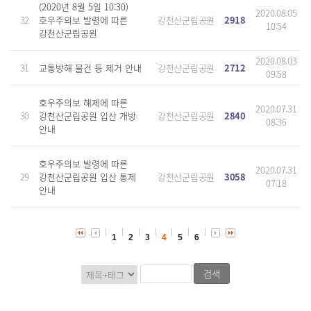
(2020년 8월 5일 10:30)
2020.08.05
32
호우주의보 발령에 따른
강천산군립공원
2918
10:54
강천산군립공원
2020.08.03
31
교통방해 물건 등 제거 안내
강천산군립공원
2712
09:58
호우주의보 해제에 따른
2020.07.31
30
강천산군립공원 입산 개방
강천산군립공원
2840
08:36
안내
호우주의보 발령에 따른
2020.07.31
29
강천산군립공원 입산 통제
강천산군립공원
3058
07:18
안내
1
2
3
4
5
6