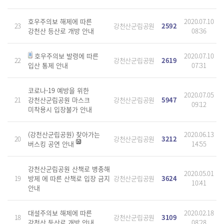
호우주의보 해제에 따른
2020.07.10
23
강천산군립공원
2592
강천산 등산로 개방 안내
08:36
호우주의보 발령에 따른
2020.07.10
22
강천산군립공원
2619
입산 통제 안내
07:31
코로나-19 예방을 위한
2020.07.05
21
강천산군립공원 마스크
강천산군립공원
5947
09:12
미착용시 입장불가 안내
(강천산군립공원) 찾아가는
2020.06.13
20
강천산군립공원
3212
버스킹 공연 안내
14:55
강천산군립공원 산책로 병충해
2020.05.01
19
방제 에 따른 산책로 입장 금지
강천산군립공원
3624
10:41
안내
대설주의보 해제에 따른
2020.02.18
18
강천산군립공원
3109
강천산 등산로 개방 안내
08:28