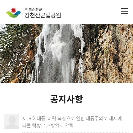
공지사항
제18호 태풍 ‘미탁’북상으로 인한 태풍주의보 해제에
따른 탐방로 개방일시 알림