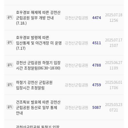
호우경보 해제에 따른 강천산
2025.07.18
군립공원 일부 개방 안내
강천산군립공원
4474
12:56
(7.18.)
호우경보 발령에 따른
2025.07.17
입산통제 및 야간개장 미 운영
강천산군립공원
4511
15:07
(7.17)
강천산 군립공원 하절기 입장
2025.06.27
강천산군립공원
4788
시간 조정알림(06:30~18:00)
11:09
하절기 강천산 군립공원
2025.06.01
강천산군립공원
4759
입장시간 조정알림
17:06
건조특보 발효에 따른 강천산
2025.03.23
군립공원 등산로 일부 통제
강천산군립공원
5087
07:21
안내
강천산군립공원 동절기 입장