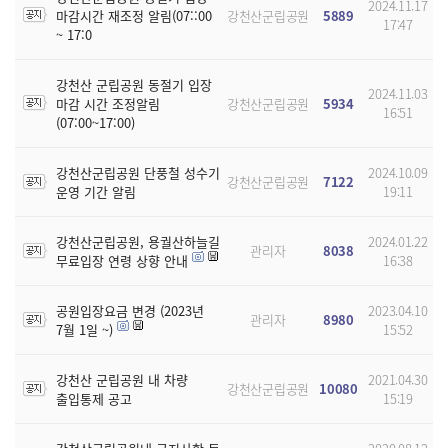
2024.11.17
마감시간 재조정 알림(07::00
강천산군립공원
5889
17:47
~ 17:0
강천산 군립공원 동절기 입장
2024.11.03
마감 시간 조정알림
강천산군립공원
5934
16:51
(07:00~17:00)
강천산군립공원 단풍철 성수기
2024.10.09
강천산군립공원
7122
운영 기간 알림
19:11
강천산군립공원, 용궐산하늘길
2024.01.22
관리자
8038
무료입장 연령 상향 안내
16:38
공원입장요금 변경 (2023년
2023.04.10
관리자
8980
7월 1일 ~)
15:52
강천산 군립공원 내 차량
2021.04.30
강천산군립공원
10080
출입통제 공고
15:19