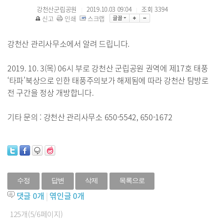
강천산군립공원
2019.10.03 09:04
조회
3394
|
|
신고
인쇄
스크랩
강천산 관리사무소에서 알려 드립니다.
2019. 10. 3(목) 06시 부로 강천산 군립공원 권역에 제17호 태풍
‘타파’북상으로 인한 태풍주의보가 해제됨에 따라 강천산 탐방로
전 구간을 정상 개방합니다.
기타 문의 : 강천산 관리사무소 650-5542, 650-1672
수정
답변
삭제
목록으로
댓글
0
개
|
엮인글
0
개
125개(5/6페이지)