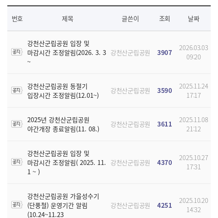
번호
제목
글쓴이
조회
날짜
강천산군립공원 입장 및
2026.03.03
마감시간 조정알림(2026. 3. 3
강천산군립공원
3907
09:20
~
강천산군립공원 동절기
2025.11.24
강천산군립공원
3590
입장시간 조정알림(12.01~)
17:17
2025년 강천산군립공원
2025.11.08
강천산군립공원
3611
야간개장 종료알림(11. 08.)
21:12
강천산군립공원 입장 및
2025.10.27
마감시간 조정알림( 2025. 11.
강천산군립공원
4370
17:31
1 ~ )
강천산군립공원 가을성수기
2025.10.20
(단풍철) 운영기간 알림
강천산군립공원
4251
14:32
(10.24~11.23