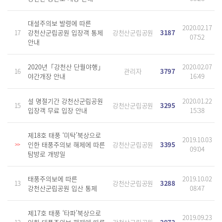
대설주의보 발령에 따른
2020.02.17
17
강천산군립공원 입장객 통제
강천산군립공원
3187
07:52
안내
2020년「강천산 단월야행」
2020.02.07
16
관리자
3797
야간개장 안내
16:49
설 명절기간 강천산군립공원
2020.01.22
15
강천산군립공원
3295
입장객 무료 입장 안내
15:38
제18호 태풍 ‘미탁’북상으로
2019.10.03
인한 태풍주의보 해제에 따른
강천산군립공원
3395
>>
09:04
탐방로 개방일
태풍주의보에 따른
2019.10.02
13
강천산군립공원
3288
강천산군립공원 입산 통제
08:47
제17호 태풍 ‘타파’북상으로
2019.09.23