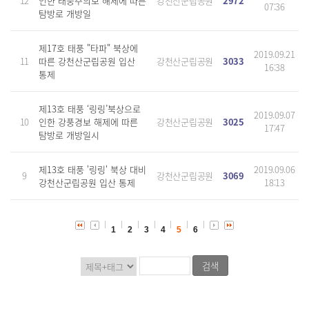
12
인한 태풍주의보 해제에 따른
강천산군립공원
2972
07:36
탐방로 개방일
제17호 태풍 "타파" 북상에
2019.09.21
11
따른 강천산군립공원 입산
강천산군립공원
3033
16:38
통제
제13호 태풍 ‘링링’북상으로
2019.09.07
10
인한 강풍경보 해제에 따른
강천산군립공원
3025
17:47
탐방로 개방일시
제13호 태풍 '링링' 북상 대비
2019.09.06
9
강천산군립공원
3069
강천산군립공원 입산 통제
18:13
1
2
3
4
5
6