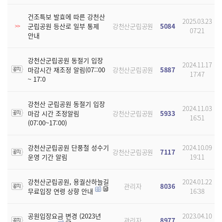
건조특보 발효에 따른 강천산
2025.03.23
군립공원 등산로 일부 통제
강천산군립공원
5084
>>
07:21
안내
강천산군립공원 동절기 입장
2024.11.17
마감시간 재조정 알림(07::00
강천산군립공원
5887
17:47
~ 17:0
강천산 군립공원 동절기 입장
2024.11.03
마감 시간 조정알림
강천산군립공원
5933
16:51
(07:00~17:00)
강천산군립공원 단풍철 성수기
2024.10.09
강천산군립공원
7117
운영 기간 알림
19:11
강천산군립공원, 용궐산하늘길
2024.01.22
관리자
8036
무료입장 연령 상향 안내
16:38
공원입장요금 변경 (2023년
2023.04.10
관리자
8977