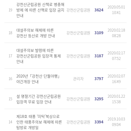
강천산군립공원 산책로 병충해
2020.05.01
19
방제 에 따른 산책로 입장 금지
강천산군립공원
3624
10:41
안내
대설주의보 해제에 따른
2020.02.18
18
강천산군립공원
3109
강천산 등산로 개방 안내
08:28
대설주의보 발령에 따른
2020.02.17
17
강천산군립공원 입장객 통제
강천산군립공원
3187
07:52
안내
2020년「강천산 단월야행」
2020.02.07
16
관리자
3797
야간개장 안내
16:49
설 명절기간 강천산군립공원
2020.01.22
15
강천산군립공원
3295
입장객 무료 입장 안내
15:38
제18호 태풍 ‘미탁’북상으로
2019.10.03
14
인한 태풍주의보 해제에 따른
강천산군립공원
3394
09:04
탐방로 개방일