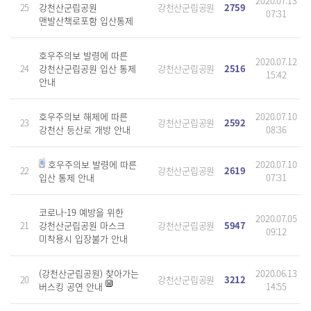
2020.07.13
25
강천산군립공원
강천산군립공원
2759
07:31
맨발산책로포함 입산통제
호우주의보 발령에 따른
2020.07.12
24
강천산군립공원 입산 통제
강천산군립공원
2516
15:42
안내
호우주의보 해제에 따른
2020.07.10
23
강천산군립공원
2592
강천산 등산로 개방 안내
08:36
호우주의보 발령에 따른
2020.07.10
22
강천산군립공원
2619
입산 통제 안내
07:31
코로나-19 예방을 위한
2020.07.05
21
강천산군립공원 마스크
강천산군립공원
5947
09:12
미착용시 입장불가 안내
(강천산군립공원) 찾아가는
2020.06.13
20
강천산군립공원
3212
버스킹 공연 안내
14:55