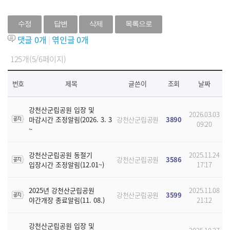
수정
답변
삭제
목록으로
댓글
0
개
|
엮인글
0
개
125개(5/6페이지)
번호
제목
글쓴이
조회
날짜
강천산군립공원 입장 및
2026.03.03
마감시간 조정알림(2026. 3. 3
강천산군립공원
3890
09:20
~
강천산군립공원 동절기
2025.11.24
강천산군립공원
3586
입장시간 조정알림(12.01~)
17:17
2025년 강천산군립공원
2025.11.08
강천산군립공원
3599
야간개장 종료알림(11. 08.)
21:12
강천산군립공원 입장 및