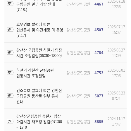
2025.07.18
군립공원 일부 개방 안내
강천산군립공원
4467
12:56
(7.18.)
호우경보 발령에 따른
2025.07.17
입산통제 및 야간개장 미 운영
강천산군립공원
4507
15:07
(7.17)
강천산 군립공원 하절기 입장
2025.06.27
강천산군립공원
4784
시간 조정알림(06:30~18:00)
11:09
하절기 강천산 군립공원
2025.06.01
강천산군립공원
4753
입장시간 조정알림
17:06
건조특보 발효에 따른 강천산
2025.03.23
군립공원 등산로 일부 통제
강천산군립공원
5077
07:21
안내
강천산군립공원 동절기 입장
2024.11.17
마감시간 재조정 알림(07::00
강천산군립공원
5885
17:47
~ 17:0