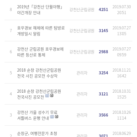
2019년「강천산 단월야행」
2019.07.30
8
강천산군립공원
4251
야간개장 안내
20:51
호우경보 해제에 따른 탐방로
2019.07.27
7
강천산군립공원
3145
개방일시 알림
13:05
강천산 군립공원 호우경보에
2019.07.27
6
강천산군립공원
2988
따른 등산로 통제
09:59
2018 순창 강천산군립공원
2018.11.21
5
관리자
3254
전국 사진 공모전 수상작
16:42
2018 순창 강천산군립공원
2018.10.31
4
관리자
3121
전국사진 공모전
15:25
강천산 가을 성수기 무료
2018.10.26
3
관리자
3566
셔틀버스 운행 안내
11:14
순창군, 여행전문가 초청
2018.06.29
2
관리자
3071