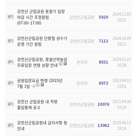
강천산 군립공원 동절기 입장
2024.11.03
마감 시간 조정알림
강천산군립공원
5929
16:51
(07:00~17:00)
강천산군립공원 단풍철 성수기
2024.10.09
강천산군립공원
7113
운영 기간 알림
19:11
강천산군립공원, 용궐산하늘길
2024.01.22
관리자
8031
무료입장 연령 상향 안내
16:38
공원입장요금 변경 (2023년
2023.04.10
관리자
8973
7월 1일 ~)
15:52
강천산 군립공원 내 차량
2021.04.30
강천산군립공원
10076
출입통제 공고
15:19
강천산군립공원내 금지사항 등
2020.08.12
강천산군립공원
13062
안내
18:18