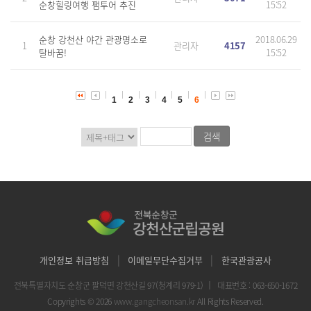
순창힐링여행 팸투어 추진
15:52
순창 강천산 야간 관광명소로
2018.06.29
1
관리자
4157
탈바꿈!
15:52
1
2
3
4
5
6
|
|
개인정보 취급방침
이메일무단수집거부
한국관광공사
전북특별자치도 순창군 팔덕면 강천산길 97(청계리 979-1)
｜
대표번호 : 063-650-1672
Copyrights © 2026
www.gangcheonsan.kr
All Rights Reserved.