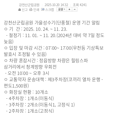
강천산군립공원
2025.10.20 14:32
조회
4241
|
|
신고
인쇄
스크랩
강천산군립공원 가을성수기(단풍철) 운영 기간 알림
ㅇ 기 간 : 2025. 10. 24. ~ 11. 23.
- 절정기 : 11. 01. ~ 11. 20.(2024년 대비 약 7일 정도
늦음)
ㅇ 입장 및 마감 시간 : 07:00~ 17:00(
우천등 기상특보
발효시 조정될 수 있음)
ㅇ 차량 혼잡시간 : 정읍방향 차량은 힐링스파
삼거리에서 청계방향 우회전
- 오전 10:00 ~ 오후 3시
ㅇ 교통약자 운송대책 : 제3주차장(코끼리 열차 운행 -
편도1,500원)
ㅇ 화장실 현황 : 10개소
- 4주차장 : 1개소(이동식)
- 3주차장 : 2개소(이동식1, 고정식 1)
- 2주차장 : 1개소(고정식)