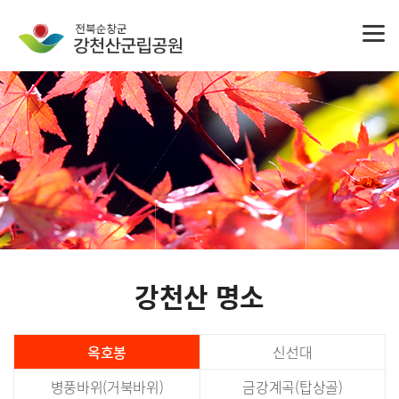
강천산 명소
옥호봉
신선대
병풍바위(거북바위)
금강계곡(탑상골)