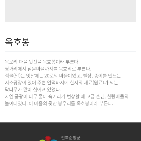
옥호봉
옥로리 마을 뒷산을 옥호봉이라 부른다.
쌍거리에서 점몰마을까지를 옥호리로 부른다.
점몰(말)는 옛날에는 20로의 마을이었고, 별장, 종이를 만드는
지소공장이 있어 주변 언덕바지에 한지의 재료(원료)가 되는
닥나무가 많이 심어져 있었다.
자연 풍광이 너무 좋아 숙거리가 번창할 때 고급 손님, 한량배들의
놀이터였다. 이 마을의 뒷산 봉우리를 옥호봉이라 부른다.