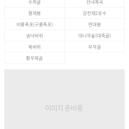
수좌굴
선녀계곡
형제봉
강천제2호수
비룡폭포(구룡폭포)
연대봉
송낙바위
대나무숲(대죽골)
북바위
우작골
황우제골