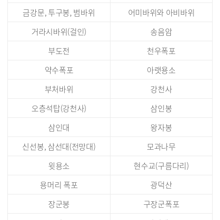
금강문, 투구봉, 범바위
어미바위와 아비바위
거라시바위(걸인)
송음암
부도전
천우폭포
약수폭포
아랫용소
부처바위
강천사
오층석탑(강천사)
삼인봉
삼인대
왕자봉
신선봉, 삼선대(전망대)
모과나무
윗용소
현수교(구름다리)
용머리 폭포
광덕산
장군봉
구장군폭포