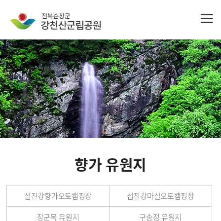
향가 유원지
섬진강향가오토캠핑장
섬진강마실오토캠핑장
장군목 유원지
구송정 유원지