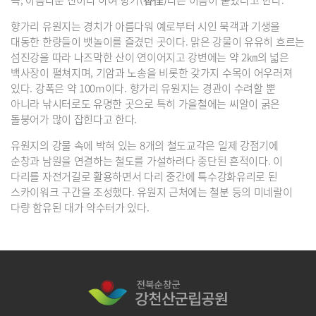
즉, 아름다운 산이라 하여 향가(香佳)라는 이름이 붙었다고 한다.
향가리 유원지는 경치가 아름다워 예로부터 시인 묵객과 기생을
대동한 한량들이 뱃놀이를 즐겼던 곳이다. 맑은 강물이 유유히 흐르는
섬진강을 따라 나즈막한 산이 연이어지고 강변에는 약 2㎞의 넓은
백사장이 펼쳐지며, 기암과 노송을 비롯한 갖가지 수목이 어우러져
있다. 강폭은 약 100m이다. 향가리 유원지는 경관이 수려할 뿐
아니라 낚시터로도 유명한 곳으로 특히 가을철에는 씨알이 굵은
돌붕어가 많이 잡힌다고 한다.
유원지의 강물 속에 박혀 있는 8개의 철도교각은 일제 강점기에
순창과 남원을 연결하는 철도를 가설하려다 중단된 흔적이다. 이
다리를 자전거길로 활용하면서 다리 중간에 특수강화유리로 된
스카이워크 구간을 조성했다. 유원지 근처에는 철분 등의 미네랄이
다량 함유된 대가 약수터가 있다.