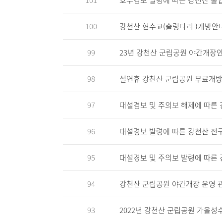
101
호우경보 발령에 따른 강천산 출입
100
강천산 현수교(출렁다리 )개방안
99
23년 강천산 군립공원 야간개장
98
설연휴 강천산 군립공원 무료개방 안내(
97
대설경보 및 주의보 해제에 따른
96
대설경보 발령에 따른 강천산 전
95
대설경보 및 주의보 발령에 따른
94
강천산 군립공원 야간개장 운영 
93
2022년 강천산 군립공원 가을성