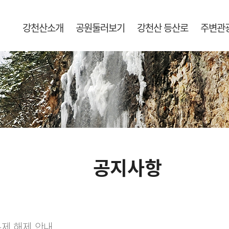
강천산소개
공원둘러보기
강천산 등산로
주변관
공지사항
통제 해제 안내