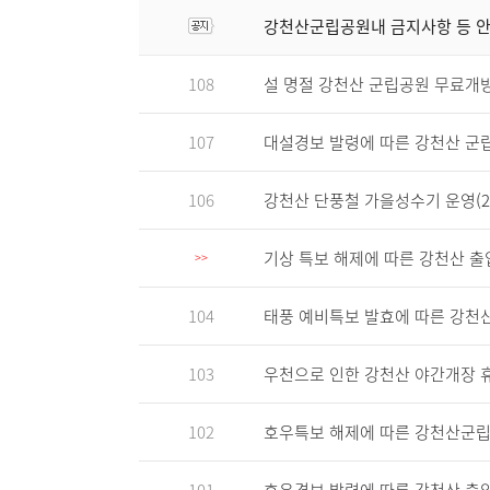
강천산군립공원내 금지사항 등 
108
설 명절 강천산 군립공원 무료개방 안내
107
대설경보 발령에 따른 강천산 군
106
강천산 단풍철 가을성수기 운영(23. 10
기상 특보 해제에 따른 강천산 출
>>
104
태풍 예비특보 발효에 따른 강천
103
우천으로 인한 강천산 야간개장 휴무
102
호우특보 해제에 따른 강천산군립