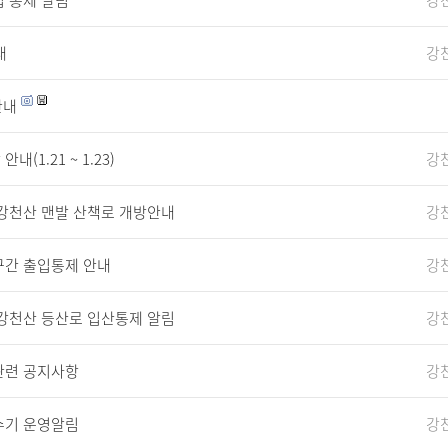
 통제 알림
강
내
강
안내
1.21 ~ 1.23)
강
 강천산 맨발 산책로 개방안내
강
구간 출입통제 안내
강
 강천산 등산로 입산통제 알림
강
관련 공지사항
강
수기 운영알림
강