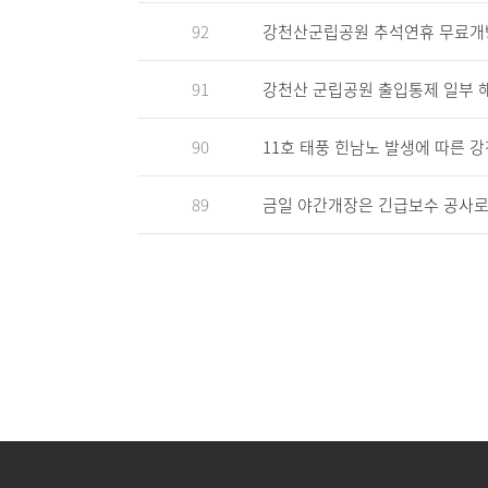
92
강천산군립공원 추석연휴 무료개방안내(
91
강천산 군립공원 출입통제 일부 
90
11호 태풍 힌남노 발생에 따른 
89
금일 야간개장은 긴급보수 공사로